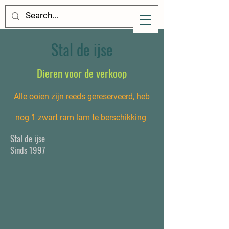
Stal de ijse
Dieren voor de verkoop
Alle ooien zijn reeds gereserveerd, heb
nog 1 zwart ram lam te berschikking
Stal de ijse
Sinds 1997