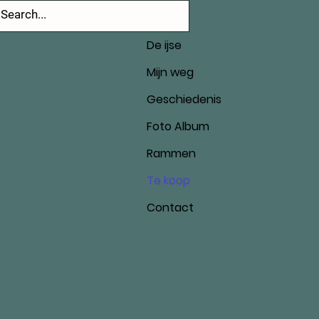
De ijse
Mijn weg
Geschiedenis
Foto Album
Rammen
Te koop
Contact